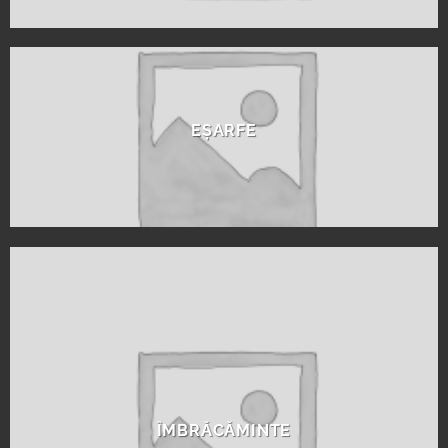
EȘARFE
ÎMBRĂCĂMINTE