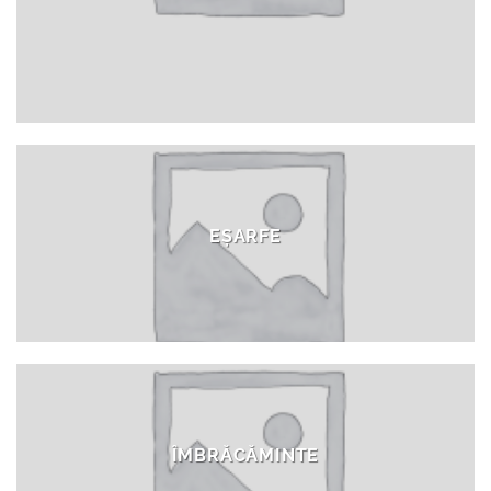
EȘARFE
ÎMBRĂCĂMINTE