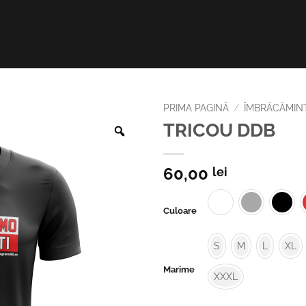
PRIMA PAGINĂ
/
ÎMBRĂCĂMIN
TRICOU DDB
Zoom
60,00
lei
Culoare
S
M
L
XL
Marime
XXXL