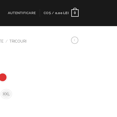
0
AUTENTIFICARE
COȘ /
0,00
LEI
TE
/
TRICOURI
XXL