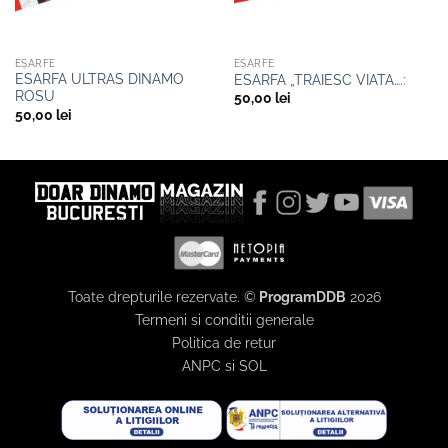
EȘARFE
EȘARFE
ESARFA ULTRAS DINAMO
ESARFA „TRAIESC VIATA….:
ROSU
50,00
lei
50,00
lei
Toate drepturile rezervate. ©
ProgramDDB
2026
Termeni si conditii generale
Politica de retur
ANPC
si
SOL